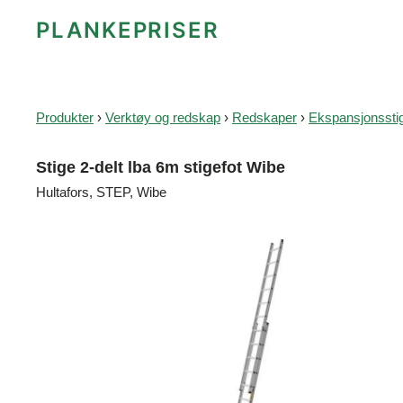
PLANKEPRISER
Produkter
›
Verktøy og redskap
›
Redskaper
›
Ekspansjonssti
Stige 2-delt lba 6m stigefot Wibe
Hultafors, STEP, Wibe