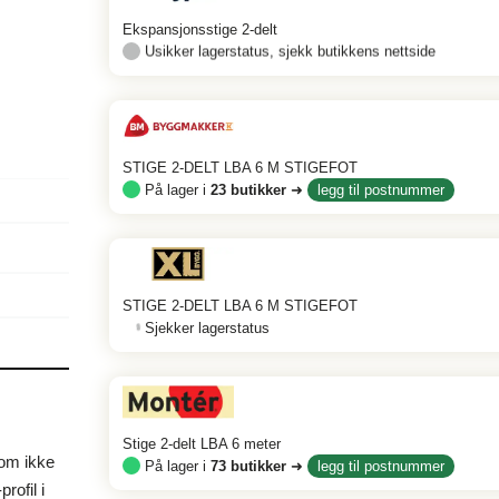
Ekspansjonsstige 2-delt
Usikker lagerstatus, sjekk butikkens nettside
STIGE 2-DELT LBA 6 M STIGEFOT
På lager i
23
butikker
➜
legg til postnummer
STIGE 2-DELT LBA 6 M STIGEFOT
Sjekker lagerstatus
Stige 2-delt LBA 6 meter
som ikke
På lager i
73
butikker
➜
legg til postnummer
rofil i