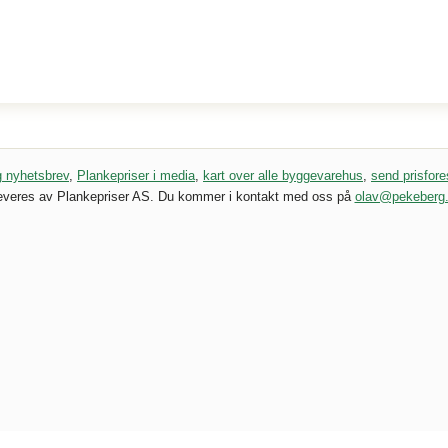
og nyhetsbrev
,
Plankepriser i media
,
kart over alle byggevarehus
,
send prisfore
everes av Plankepriser AS. Du kommer i kontakt med oss på
olav@pekeberg