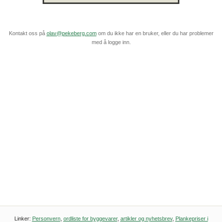
Kontakt oss på
olav@pekeberg.com
om du ikke har en bruker, eller du har problemer
med å logge inn.
Linker:
Personvern
,
ordliste for byggevarer
,
artikler og nyhetsbrev
,
Plankepriser i