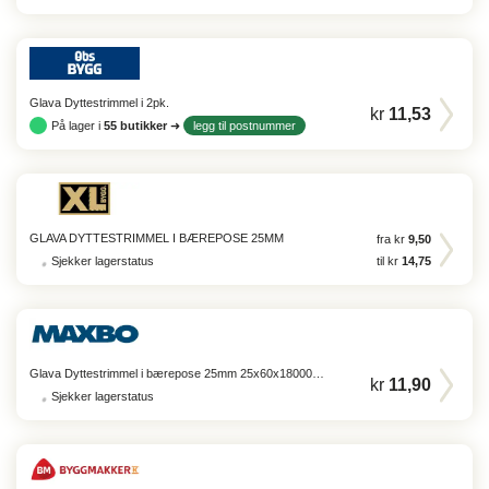
Glava Dyttestrimmel i 2pk.
kr
11,53
På lager i
55
butikker
➜
legg til postnummer
GLAVA DYTTESTRIMMEL I BÆREPOSE 25MM
fra kr
9,50
Sjekker lagerstatus
til kr
14,75
Glava Dyttestrimmel i bærepose 25mm 25x60x18000mm ...
kr
11,90
Sjekker lagerstatus