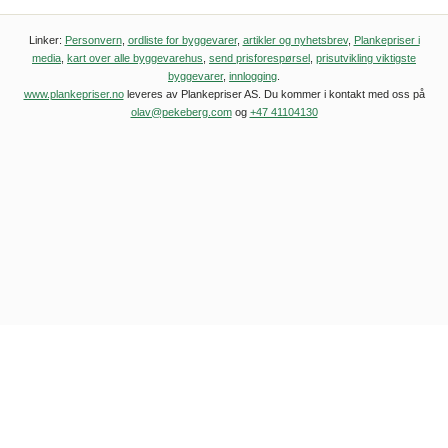
Linker:
Personvern
,
ordliste for byggevarer
,
artikler og nyhetsbrev
,
Plankepriser i
media
,
kart over alle byggevarehus
,
send prisforespørsel
,
prisutvikling viktigste
byggevarer
,
innlogging
.
www.plankepriser.no
leveres av Plankepriser AS. Du kommer i kontakt med oss på
olav@pekeberg.com
og
+47 41104130