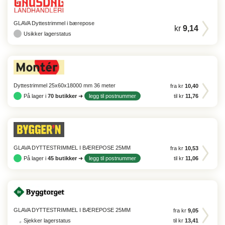
GLAVA Dyttestrimmel i bærepose
kr
9,14
Usikker lagerstatus
Dyttestrimmel 25x60x18000 mm 36 meter
fra kr
10,40
På lager i
70
butikker
➜
legg til postnummer
til kr
11,76
GLAVA DYTTESTRIMMEL I BÆREPOSE 25MM
fra kr
10,53
På lager i
45
butikker
➜
legg til postnummer
til kr
11,06
GLAVA DYTTESTRIMMEL I BÆREPOSE 25MM
fra kr
9,05
Sjekker lagerstatus
til kr
13,41