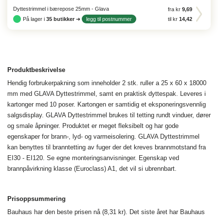
Dyttestrimmel i bærepose 25mm - Glava
fra kr
9,69
På lager i
35
butikker
➜
legg til postnummer
til kr
14,42
Produktbeskrivelse
Hendig forbrukerpakning som inneholder 2 stk. ruller a 25 x 60 x 18000
mm med GLAVA Dyttestrimmel, samt en praktisk dyttespak. Leveres i
kartonger med 10 poser. Kartongen er samtidig et eksponeringsvennlig
salgsdisplay. GLAVA Dyttestrimmel brukes til tetting rundt vinduer, dører
og smale åpninger. Produktet er meget fleksibelt og har gode
egenskaper for brann-, lyd- og varmeisolering. GLAVA Dyttestrimmel
kan benyttes til branntetting av fuger der det kreves brannmotstand fra
EI30 - EI120. Se egne monteringsanvisninger. Egenskap ved
brannpåvirkning klasse (Euroclass) A1, det vil si ubrennbart.
Prisoppsummering
Bauhaus har den beste prisen nå (8,31 kr). Det siste året har Bauhaus