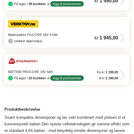
kr
1 490,00
På lager i
38
butikker
➜
legg til postnummer
Batteripakke ProCORE 18V 4.0Ah
kr
1 945,00
Usikker lagerstatus
BATTERI PROCORE 18V 4AH
fra kr
1 190,00
På lager i
10
butikker
➜
legg til postnummer
til kr
2 190,00
Produktbeskrivelse
Svært kompakte dimensjoner og lav vekt kombinert med ytelsen til et
konvensjonelt batteri Den nyeste celleteknologien gir samme effekt som
et standard 4 Ah batteri - med betydelig mindre dimensjoner og lavere