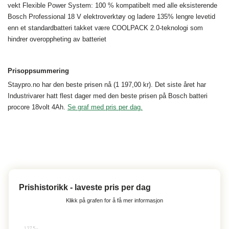
vekt Flexible Power System: 100 % kompatibelt med alle eksisterende
Bosch Professional 18 V elektroverktøy og ladere 135% lengre levetid
enn et standardbatteri takket være COOLPACK 2.0-teknologi som
hindrer overoppheting av batteriet
Prisoppsummering
Staypro.no har den beste prisen nå (1 197,00 kr). Det siste året har
Industrivarer hatt flest dager med den beste prisen på Bosch batteri
procore 18volt 4Ah.
Se graf med pris per dag.
Prishistorikk - laveste pris per dag
Klikk på grafen for å få mer informasjon
17. Des 22
18. Des 22
10. Jul 26
11. Jul 26
12. Jul 26
13. Jul 26
14. Jul 26
15. Jul 26
16. Jul 26
7. Jul 26
17. Jul 26
2. Jul 26
18. Jul 26
3. Jul 26
19. Jul 26
4. Jul 26
20. Jul 26
5. Jul 26
21. Jul 26
6. Jul 26
22. Jul 26
23. Jul 26
8. Jul 26
24. Jul 26
9. Jul 26
25. Jul 26
26. Jul 26
27. Jul 26
28. Jul 26
29. Jul 26
30. Jul 26
7. Jun 23
2. Jun 23
3. Jun 23
4. Jun 23
5. Jun 23
6. Jun 23
8. Jun 23
1275