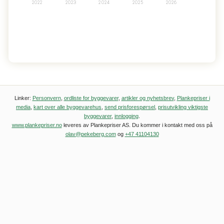
2022
2023
2024
2025
2026
Linker:
Personvern
,
ordliste for byggevarer
,
artikler og nyhetsbrev
,
Plankepriser i
media
,
kart over alle byggevarehus
,
send prisforespørsel
,
prisutvikling viktigste
byggevarer
,
innlogging
.
www.plankepriser.no
leveres av Plankepriser AS. Du kommer i kontakt med oss på
olav@pekeberg.com
og
+47 41104130