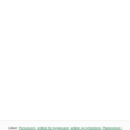
Linker:
Personvern
,
ordliste for byggevarer
,
artikler og nyhetsbrev
,
Plankepriser i