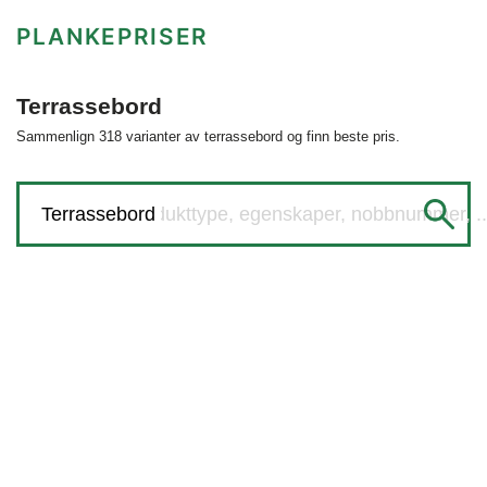
PLANKEPRISER
Terrassebord
Sammenlign 318 varianter av terrassebord og finn beste pris.
Søk etter produkttype, egenskaper, nobbnummer, ..
Terrassebord