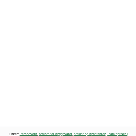
Linker:
Personvern
,
ordliste for byggevarer
,
artikler og nyhetsbrev
,
Plankepriser i