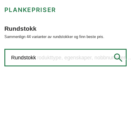
PLANKEPRISER
Rundstokk
Sammenlign 44 varianter av rundstokker og finn beste pris.
Søk etter produkttype, egenskaper, nobbnummer, ..
Rundstokk