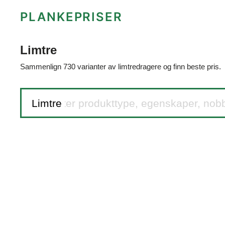
PLANKEPRISER
Limtre
Sammenlign 730 varianter av limtredragere og finn beste pris.
Søk etter produkttype, egenskaper, nob
Limtre