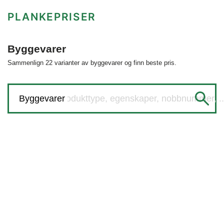
PLANKEPRISER
Byggevarer
Sammenlign 22 varianter av byggevarer og finn beste pris.
Søk etter produkttype, egenskaper, nobbnummer, ..
Byggevarer