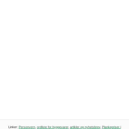
Linker:
Personvern
,
ordliste for byggevarer
,
artikler og nyhetsbrev
,
Plankepriser i