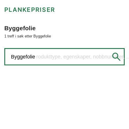
PLANKEPRISER
Byggefolie
1 treff i søk etter Byggefolie
Søk etter produkttype, egenskaper, nobbnummer, ..
Byggefolie