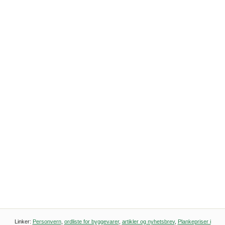
Linker:
Personvern
,
ordliste for byggevarer
,
artikler og nyhetsbrev
,
Plankepriser i