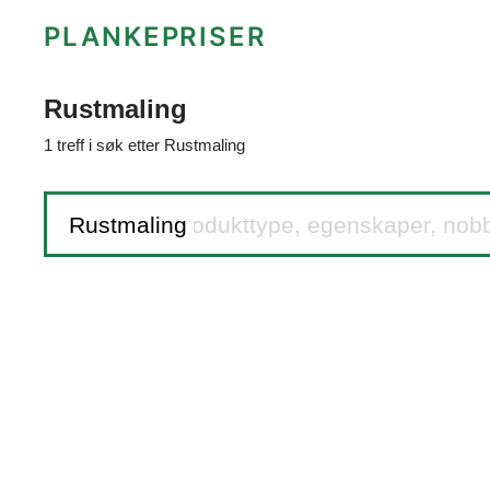
PLANKEPRISER
Rustmaling
1 treff i søk etter Rustmaling
Søk etter produkttype, egenskaper, nob
Rustmaling