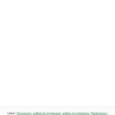
Linker:
Personvern
,
ordliste for byggevarer
,
artikler og nyhetsbrev
,
Plankepriser i