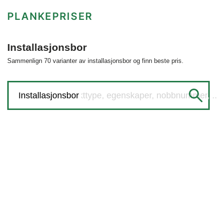
PLANKEPRISER
Installasjonsbor
Sammenlign 70 varianter av installasjonsbor og finn beste pris.
Søk etter produkttype, egenskaper, nobbnummer, ..
Installasjonsbor