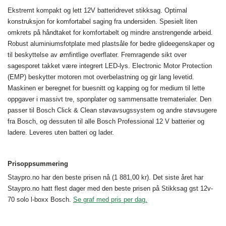
Ekstremt kompakt og lett 12V batteridrevet stikksag. Optimal
konstruksjon for komfortabel saging fra undersiden. Spesielt liten
omkrets på håndtaket for komfortabelt og mindre anstrengende arbeid.
Robust aluminiumsfotplate med plastsåle for bedre glideegenskaper og
til beskyttelse av ømfintlige overflater. Fremragende sikt over
sagesporet takket være integrert LED-lys. Electronic Motor Protection
(EMP) beskytter motoren mot overbelastning og gir lang levetid.
Maskinen er beregnet for buesnitt og kapping og for medium til lette
oppgaver i massivt tre, sponplater og sammensatte trematerialer. Den
passer til Bosch Click & Clean støvavsugssystem og andre støvsugere
fra Bosch, og dessuten til alle Bosch Professional 12 V batterier og
ladere. Leveres uten batteri og lader.
Prisoppsummering
Staypro.no har den beste prisen nå (1 881,00 kr). Det siste året har
Staypro.no hatt flest dager med den beste prisen på Stikksag gst 12v-
70 solo l-boxx Bosch.
Se graf med pris per dag.