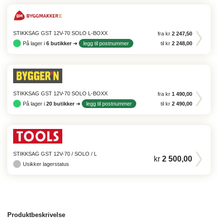
STIKKSAG GST 12V-70 SOLO L-BOXX
fra kr
2 247,50
På lager i
6
butikker
➜
legg til postnummer
til kr
2 248,00
STIKKSAG GST 12V-70 SOLO L-BOXX
fra kr
1 490,00
På lager i
20
butikker
➜
legg til postnummer
til kr
2 490,00
STIKKSAG GST 12V-70 / SOLO / L
kr
2 500,00
Usikker lagerstatus
Produktbeskrivelse